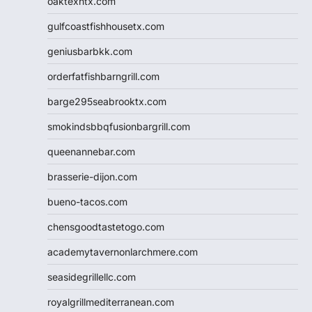
oaktexhtx.com
gulfcoastfishhousetx.com
geniusbarbkk.com
orderfatfishbarngrill.com
barge295seabrooktx.com
smokindsbbqfusionbargrill.com
queenannebar.com
brasserie-dijon.com
bueno-tacos.com
chensgoodtastetogo.com
academytavernonlarchmere.com
seasidegrillellc.com
royalgrillmediterranean.com