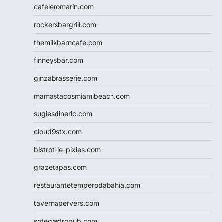
cafeleromarin.com
rockersbargrill.com
themilkbarncafe.com
finneysbar.com
ginzabrasserie.com
mamastacosmiamibeach.com
sugiesdinerlc.com
cloud9stx.com
bistrot-le-pixies.com
grazetapas.com
restaurantetemperodabahia.com
tavernapervers.com
sotegastropub.com