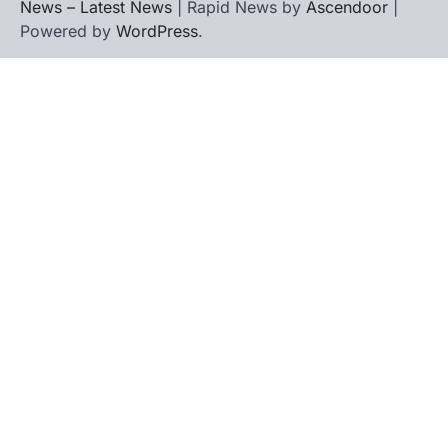
News – Latest News
| Rapid News by
Ascendoor
|
Powered by
WordPress
.