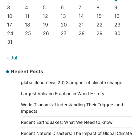
3
4
5
6
7
8
9
10
11
12
13
14
15
16
17
18
19
20
21
22
23
24
25
26
27
28
29
30
31
« Jul
Recent Posts
global flood news 2023: impact of climate change
Largest Volcano Eruption in World History
World Tsunamis: Understanding Their Triggers and
Impacts
Recent Earthquakes: What We Need to Know
Recent Natural Disasters: The Impact of Global Climate