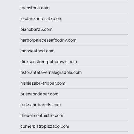
tacostoria.com
losdanzantesatx.com
pianobar25.com
harborpalaceseafoodnv.com
mobseafood.com
dicksonstreetpubcrawls.com
ristorantetavernalegradole.com
nishiazabu-tripbar.com
buenaondabar.com
forksandbarrels.com
thebelmontbistro.com
cornerbistropizzaco.com