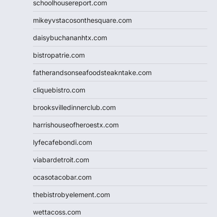
schoolhousereport.com
mikeyvstacosonthesquare.com
daisybuchananhtx.com
bistropatrie.com
fatherandsonseafoodsteakntake.com
cliquebistro.com
brooksvilledinnerclub.com
harrishouseofheroestx.com
lyfecafebondi.com
viabardetroit.com
ocasotacobar.com
thebistrobyelement.com
wettacoss.com