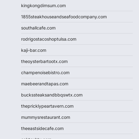
kingkongdimsum.com
1855steakhouseandseafoodcompany.com
southallcafe.com
rodrigostacoshoptulsa.com
kaji-bar.com
theoysterbartootx.com
champenoisebistro.com
maebeerandtapas.com
buckssteaksandbbqswtx.com
thepricklypeartavern.com
mummysrestaurant.com
theeastsidecafe.com