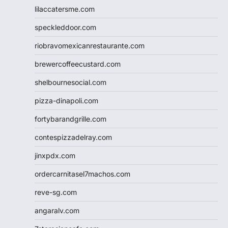
lilaccatersme.com
speckleddoor.com
riobravomexicanrestaurante.com
brewercoffeecustard.com
shelbournesocial.com
pizza-dinapoli.com
fortybarandgrille.com
contespizzadelray.com
jinxpdx.com
ordercarnitasel7machos.com
reve-sg.com
angaralv.com